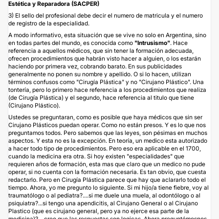
Estética y Reparadora (SACPER)
3) El sello del profesional debe decir el numero de matricula y el numero
de registro de la especialidad.
A modo informativo, esta situación que se vive no solo en Argentina, sino
en todas partes del mundo, es conocida como
"Intrusismo"
. Hace
referencia a aquellos médicos, que sin tener la formación adecuada,
ofrecen procedimientos que habrán visto hacer a alguien, o los estarán
haciendo por primera vez, cobrando barato. En sus publicidades
generalmente no ponen su nombre y apellido. O si lo hacen, utilizan
términos confusos como "Cirugía Plástica" y no "Cirujano Plástico". Una
tontería, pero lo primero hace referencia a los procedimientos que realiza
(de Cirugía Plástica) y el segundo, hace referencia al titulo que tiene
(Cirujano Plástico).
Ustedes se preguntaran, como es posible que haya médicos que sin ser
Cirujano Plásticos puedan operar. Como no están presos. Y es lo que nos
preguntamos todos. Pero sabemos que las leyes, son pésimas en muchos
aspectos. Y esta no es la excepción. En teoría, un medico esta autorizado
a hacer todo tipo de procedimientos. Pero eso era aplicable en el 1700,
cuando la medicina era otra. Si hoy existen "especialidades" que
requieren años de formación, esta mas que claro que un medico no pude
operar, si no cuenta con la formación necesaria. Es tan obvio, que cuesta
redactarlo. Pero en Cirugía Plástica parece que hay que aclararlo todo el
tiempo. Ahora, yo me pregunto lo siguiente. Si mi hijo/a tiene fiebre, voy al
traumatólogo o al pediatra?....si me duele una muela, al odontólogo o al
psiquiatra?...si tengo una apendicitis, al Cirujano General o al Cirujano
Plastico (que es cirujano general, pero ya no ejerce esa parte de la
medicina)?....creo que las respuestas son logicas. Ahora preguntémosnos,