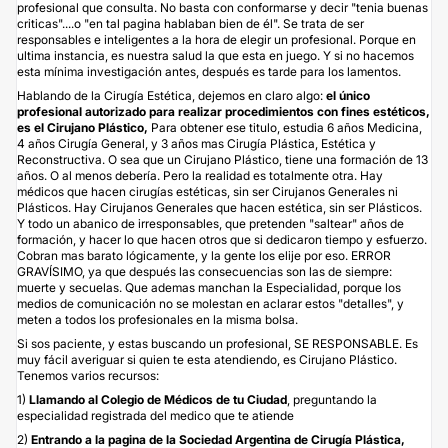
profesional que consulta. No basta con conformarse y decir "tenia buenas
criticas"....o "en tal pagina hablaban bien de él". Se trata de ser
responsables e inteligentes a la hora de elegir un profesional. Porque en
ultima instancia, es nuestra salud la que esta en juego. Y si no hacemos
esta mínima investigación antes, después es tarde para los lamentos.
Hablando de la Cirugía Estética, dejemos en claro algo:
el único
profesional autorizado para realizar procedimientos con fines estéticos,
es el Cirujano Plástico,
Para obtener ese titulo, estudia 6 años Medicina,
4 años Cirugía General, y 3 años mas Cirugía Plástica, Estética y
Reconstructiva. O sea que un Cirujano Plástico, tiene una formación de 13
años. O al menos debería. Pero la realidad es totalmente otra. Hay
médicos que hacen cirugías estéticas, sin ser Cirujanos Generales ni
Plásticos. Hay Cirujanos Generales que hacen estética, sin ser Plásticos.
Y todo un abanico de irresponsables, que pretenden "saltear" años de
formación, y hacer lo que hacen otros que si dedicaron tiempo y esfuerzo.
Cobran mas barato lógicamente, y la gente los elije por eso. ERROR
GRAVÍSIMO, ya que después las consecuencias son las de siempre:
muerte y secuelas. Que ademas manchan la Especialidad, porque los
medios de comunicación no se molestan en aclarar estos "detalles", y
meten a todos los profesionales en la misma bolsa.
Si sos paciente, y estas buscando un profesional, SE RESPONSABLE. Es
muy fácil averiguar si quien te esta atendiendo, es Cirujano Plástico.
Tenemos varios recursos:
1)
Llamando al Colegio de Médicos de tu Ciudad
, preguntando la
especialidad registrada del medico que te atiende
2)
Entrando a la pagina de la Sociedad Argentina de Cirugía Plástica,