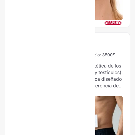
ANTES
DESPUÉS
ALARGAMIENTO DE PENE
100% Vale la pena
5 Opiniones
Precio medio: 3500$
La faloplastia es la reconstrucción estética de los
genitales masculinos externos (pene y testículos).
Es un procedimiento de cirugía estética diseñado
para aumentar la longitud y la circunferencia del
pene. Sobre el tamaño original se debe tomar en
cuenta que no todos los pacientes son elegibles
para este tipo de procedimiento.