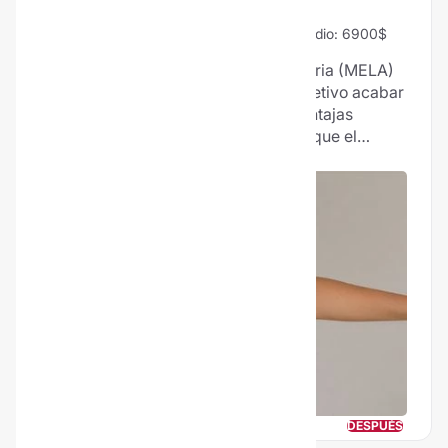
MELA
96% Vale la pena
58 Opiniones
Precio medio: 6900$
La Mini Extracción Lipídica Ambulatoria (MELA)
es un tratamiento que tiene como objetivo acabar
con la grasa localizada. Entre sus ventajas
destacan los resultados duraderos y que el
paciente puede volver a su rutina una vez
finalizado el tratamiento ya que se utiliza
anestesia tumescente.
ANTES
DESPUÉS