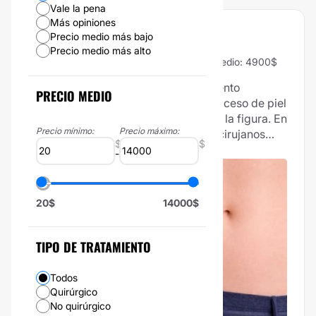
Vale la pena
Más opiniones
ABDOMINOPLASTÍA
Precio medio más bajo
Precio medio más alto
97% Vale la pena
183 Opiniones
Precio medio: 4900$
La abdominoplastia es un procedimiento
PRECIO MEDIO
quirúrgico complejo que elimina el exceso de piel
y grasa del abdomen para remodelar la figura. En
Precio mínimo:
Precio máximo:
esta sección listamos a los doctores cirujanos
$
$
que lo llevan a cabo.
-
20$
14000$
TIPO DE TRATAMIENTO
Todos
Quirúrgico
No quirúrgico