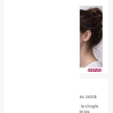
través de mínimas incisiones en el interior de la
nariz, sin cicatrices externas.
ANTES
DESPUÉS
BLEFAROPLASTIA
98% Vale la pena
51 Opiniones
Precio medio: 2400$
El rejuvenecimiento facial a través de la cirugía
de párpados o blefaroplastia es uno de los