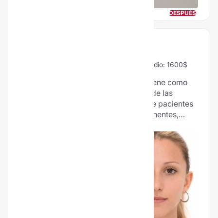
CO2 o la radiofrecuencia.
ANTES
DESPUÉS
OTOPLASTIA
98% Vale la pena
39 Opiniones
Precio medio: 1600$
La otoplastía o cirugía de las orejas tiene como
objetivo corregir las imperfecciones de las
orejas. La mayoría de las consultas de pacientes
refieren a problemas de orejas prominentes,
alteraciones del ángulo y otros trastornos del
pabellón auricular.