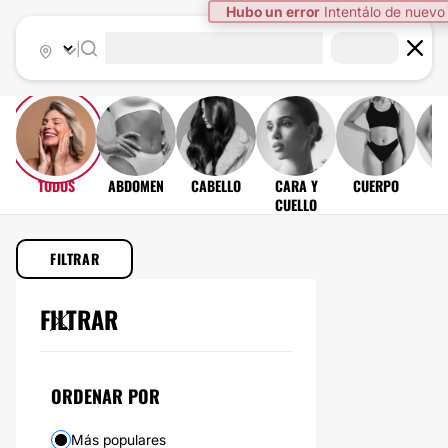
Hubo un error
Intentálo de nuevo
|
TODOS
ABDOMEN
CABELLO
CARA Y
CUERPO
DI
CUELLO
FILTRAR
TRATAMIENTOS
FILTRAR
ESTÉTICOS
ORDENAR POR
87 TRATAMIENTOS
Más populares