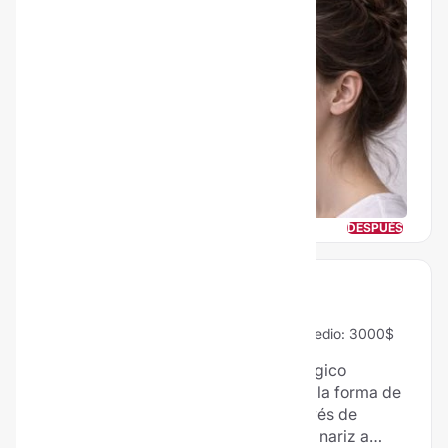
el flujo del aire.
ANTES
DESPUÉS
RINOPLASTIA
97% Vale la pena
427 Opiniones
Precio medio: 3000$
La rinoplastia es el tratamiento quirúrgico
utilizado para corregir estéticamente la forma de
la nariz. Esta cirugía se efectúa a través de
mínimas incisiones en el interior de la nariz a