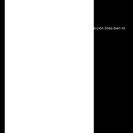
La Paz y seguridad que trasmite el doc… un genio
Aumento mamas soñado y orejas divinas
Feliz con mis cambios
Mi experiencia, la realidad superando siempre la ficción (más bien mi
imaginación) 🥰
4to día de mi cirugía
SOBRE NOSOTROS
¿Quiénes somos?
Equipo editorial
Denuncia de contenido
PROFESIONALES
Acceso Doctores
Premium
Marcas
Suppliers