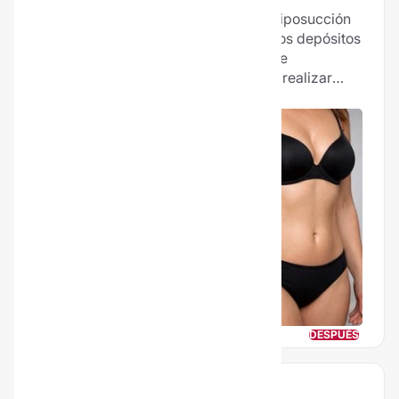
El lipoláser, también conocido como liposucción
asistida por láser, consigue eliminar los depósitos
de grasa localizados sin necesidad de
hospitalización. El lipoláser se puede realizar
tanto en el cuerpo como en el rostro y se puede
compaginar con otros tratamientos como el
lipofilling.
ANTES
DESPUÉS