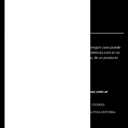
International Doctors
La información que aparece en Esteticas.com.ar en ningún caso puede
sustituir la relación entre el paciente y su médico. Esteticas.com.ar no
hace apología de un tratamiento médico específico, de un producto
comercial o de un servicio.
Actualizado el 05 Agosto 2026
info@esteticas.com.ar
PROTECCIÓN DE DATOS
NORMAS DE USO
COOKIES
GESTIÓN DE COOKIES
CONDICIONES LEGALES
POLÍTICA EDITORIAL
TÉRMINOS & CONDICIONES