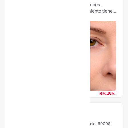
procedimientos quirúrgicos más comunes.
Quienes optan por este tipo de tratamiento tienen
por lo general una necesidad estética. Pero en
otros casos extremos también se realiza para
mejorar la visión periférica.
ANTES
DESPUÉS
LIPOLÁSER
96% Vale la pena
58 Opiniones
Precio medio: 6900$