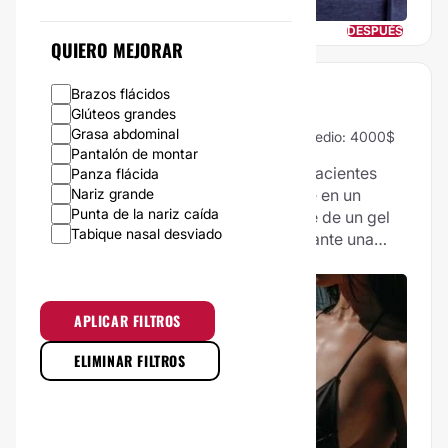
ANTES
DESPUÉS
QUIERO MEJORAR
Brazos flácidos
AUMENTO MAMAS
Glúteos grandes
Grasa abdominal
97% Vale la pena
653 Opiniones
Precio medio: 4000$
Pantalón de montar
El aumento de mamas se realiza en pacientes
Panza flácida
Nariz grande
que desean realzar el busto. Consiste en un
Punta de la nariz caída
implante (compuesto frecuentemente de un gel
Tabique nasal desviado
chesivo de silicona) y se aplica mediante una
Ano oscuro
pequeña incisión en la piel. La intervención dura
Arrugas faciales
alrededor dos horas y es de porte ambulatorio.
Arrugas peribucales
Asimetría facial
APLICAR FILTROS
Barba escasa
Barbilla hundida
ELIMINAR FILTROS
Bolsas en los ojos
Bruxismo
Cara Angular
Cara redonda