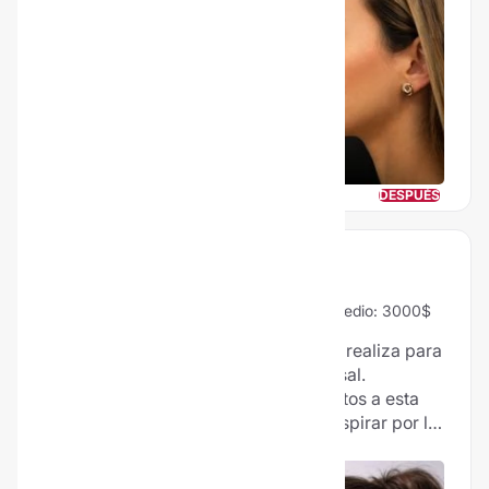
ya fueron modificadas.
ANTES
DESPUÉS
SEPTOPLASTIA
97% Vale la pena
423 Opiniones
Precio medio: 3000$
La septoplastia es una cirugía que se realiza para
corregir la desviación del tabique nasal.
Generalmente, los pacientes candidatos a esta
operación tienen dificultades para respirar por la
nariz. Con la septoplastia se mejoran los síntomas
ya que la nariz ya no está obstruida y se mejora