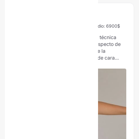
BRAQUIOPLASTÍA
96% Vale la pena
58 Opiniones
Precio medio: 6900$
La&nbsp;braquioplastia&nbsp;es una técnica
quirúrgica encaminada a mejorar el aspecto de
las extremidades superiores mediante la
resección del exceso de piel y grasa de cara
interna de ambos brazos. Con esta cirugía se
pretende conseguir unos brazos estilizados y
armónicos con el cuerpo. La intervención
requiere hospitalización y se realiza bajo
anestesia general. Aunque en la mayoría de los
casos, el resultado de una braquioplastia es
satisfactorio para los pacientes, en algunas
ocasiones se experimenta malestar debido al
tamaño de las cicatrices. Por eso es
recomendable escuchar al doctor y evaluar
posibles alternativas como la liposucción, el láser