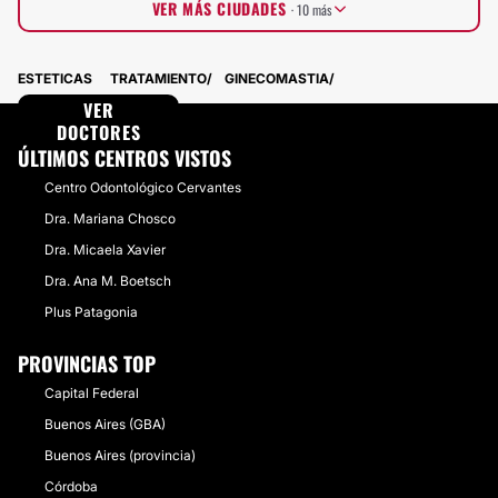
VER MÁS CIUDADES
· 10 más
Entre Ríos
6 Doctores · 3 Centros
ESTETICAS
TRATAMIENTO
GINECOMASTIA
Tucumán
7 Doctores · 1 Centros
San Juan
VER
6 Doctores · 2 Centros
Chubut
DOCTORES
7 Doctores · 0 Centros
Chaco
6 Doctores · 1 Centros
ÚLTIMOS CENTROS VISTOS
Neuquén
5 Doctores · 1 Centros
Centro Odontológico Cervantes
Santiago del Estero
4 Doctores · 1 Centros
Formosa
5 Doctores · 0 Centros
Dra. Mariana Chosco
Tierra del Fuego, Antártida e Islas del
2 Doctores · 1 Centros
Dra. Micaela Xavier
Atlántico Sur
Santa Cruz
Dra. Ana M. Boetsch
1 Doctores · 1 Centros
Plus Patagonia
PROVINCIAS TOP
Capital Federal
Buenos Aires (GBA)
Buenos Aires (provincia)
Córdoba