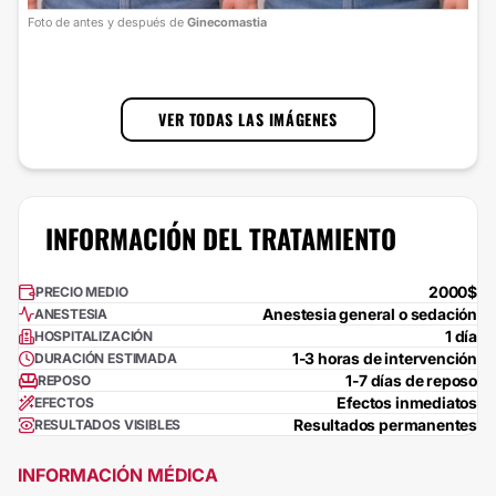
Foto
Foto de antes y después de
Ginecomastia
cort
1
/
3
VER TODAS LAS IMÁGENES
INFORMACIÓN DEL TRATAMIENTO
2000$
PRECIO MEDIO
Anestesia general o sedación
ANESTESIA
1 día
HOSPITALIZACIÓN
1-3 horas de intervención
DURACIÓN ESTIMADA
1-7 días de reposo
REPOSO
Efectos inmediatos
EFECTOS
Resultados permanentes
RESULTADOS VISIBLES
INFORMACIÓN MÉDICA