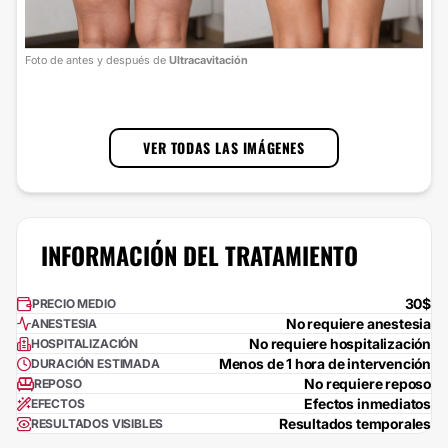
Foto
Foto de antes y después de
Ultracavitación
cort
1
/
2
VER TODAS LAS IMÁGENES
INFORMACIÓN DEL TRATAMIENTO
30$
PRECIO MEDIO
No requiere anestesia
ANESTESIA
No requiere hospitalización
HOSPITALIZACIÓN
Menos de 1 hora de intervención
DURACIÓN ESTIMADA
No requiere reposo
REPOSO
Efectos inmediatos
EFECTOS
Resultados temporales
RESULTADOS VISIBLES