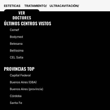
Santa Fe
7 Doctores · 13 Centros
ESTETICAS
TRATAMIENTO
ULTRACAVITACIÓN
Mendoza
3 Doctores · 8 Centros
Tucumán
VER
2 Doctores · 6 Centros
Corrientes
DOCTORES
2 Doctores · 5 Centros
Salta
4 Doctores · 3 Centros
ÚLTIMOS CENTROS VISTOS
Neuquén
0 Doctores · 6 Centros
Cemef
San Juan
3 Doctores · 2 Centros
Tierra del Fuego, Antártida e Islas del
2 Doctores · 2 Centros
Bodymed
Atlántico Sur
Belesana
Río Negro
2 Doctores · 2 Centros
Entre Ríos
Bellíssima
1 Doctores · 1 Centros
CEL Salta
PROVINCIAS TOP
Capital Federal
Buenos Aires (GBA)
Buenos Aires (provincia)
Córdoba
Santa Fe