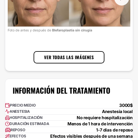
Foto
Foto de antes y después de
Blefaroplastia sin cirugía
cort
1
/
2
VER TODAS LAS IMÁGENES
INFORMACIÓN DEL TRATAMIENTO
3000$
PRECIO MEDIO
Anestesia local
ANESTESIA
No requiere hospitalización
HOSPITALIZACIÓN
Menos de 1 hora de intervención
DURACIÓN ESTIMADA
1-7 días de reposo
REPOSO
Efectos visibles después de una semana
EFECTOS