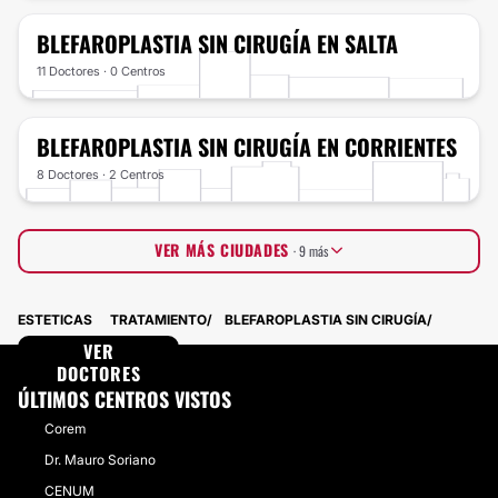
BLEFAROPLASTIA SIN CIRUGÍA
EN SALTA
11 Doctores · 0 Centros
BLEFAROPLASTIA SIN CIRUGÍA
EN CORRIENTES
8 Doctores · 2 Centros
VER MÁS CIUDADES
· 9 más
Tucumán
9 Doctores · 0 Centros
ESTETICAS
TRATAMIENTO
BLEFAROPLASTIA SIN CIRUGÍA
Chaco
7 Doctores · 2 Centros
Santiago del Estero
VER
4 Doctores · 2 Centros
San Juan
DOCTORES
5 Doctores · 1 Centros
Chubut
6 Doctores · 0 Centros
ÚLTIMOS CENTROS VISTOS
Entre Ríos
4 Doctores · 1 Centros
Corem
Formosa
5 Doctores · 0 Centros
Río Negro
3 Doctores · 1 Centros
Dr. Mauro Soriano
Neuquén
2 Doctores · 2 Centros
CENUM