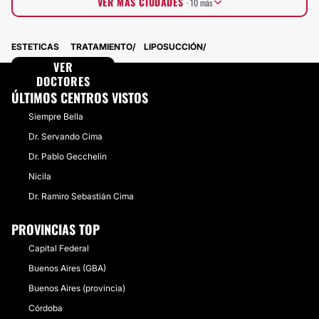
VER MÁS CIUDADES
· 10 más
Entre Ríos
7 Doctores · 3 Centros
ESTETICAS
TRATAMIENTO
LIPOSUCCIÓN
Tucumán
7 Doctores · 1 Centros
San Juan
VER
6 Doctores · 2 Centros
Chaco
DOCTORES
7 Doctores · 1 Centros
Neuquén
5 Doctores · 1 Centros
ÚLTIMOS CENTROS VISTOS
Chubut
6 Doctores · 0 Centros
Siempre Bella
Santiago del Estero
4 Doctores · 1 Centros
Formosa
5 Doctores · 0 Centros
Dr. Servando Cima
Tierra del Fuego, Antártida e Islas del
2 Doctores · 1 Centros
Dr. Pablo Gecchelin
Atlántico Sur
Santa Cruz
Nicila
1 Doctores · 1 Centros
Dr. Ramiro Sebastián Cima
PROVINCIAS TOP
Capital Federal
Buenos Aires (GBA)
Buenos Aires (provincia)
Córdoba