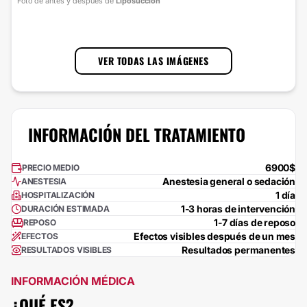
Foto de antes y después de
Liposucción
cort
1
/
3
VER TODAS LAS IMÁGENES
INFORMACIÓN DEL TRATAMIENTO
6900$
PRECIO MEDIO
Anestesia general o sedación
ANESTESIA
1 día
HOSPITALIZACIÓN
1-3 horas de intervención
DURACIÓN ESTIMADA
1-7 días de reposo
REPOSO
Efectos visibles después de un mes
EFECTOS
Resultados permanentes
RESULTADOS VISIBLES
INFORMACIÓN MÉDICA
¿QUÉ ES?