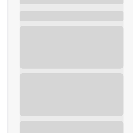
Foto de antes y después de
Plasma Rico en Plaquetas
cortesía de
Dra. Jimena D. Frasso