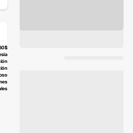
60$
esia
ción
ción
poso
 mes
ales