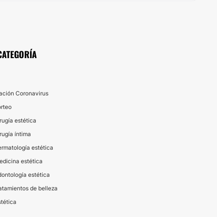
CATEGORÍA
ación Coronavirus
orteo
ugía estética
ugía íntima
rmatología estética
dicina estética
ontología estética
atamientos de belleza
tética