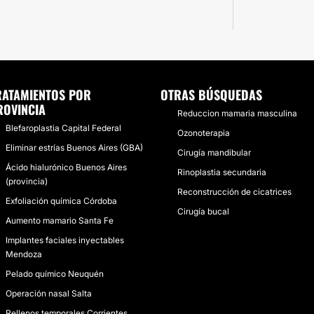
RATAMIENTOS POR
OTRAS BÚSQUEDAS
ROVINCIA
Reduccion mamaria masculina
Blefaroplastia Capital Federal
Ozonoterapia
Eliminar estrías Buenos Aires (GBA)
Cirugía mandibular
Ácido hialurónico Buenos Aires
Rinoplastia secundaria
(provincia)
Reconstrucción de cicatrices
Exfoliación química Córdoba
Cirugía bucal
Aumento mamario Santa Fe
Implantes faciales inyectables
Mendoza
Pelado químico Neuquén
Operación nasal Salta
Rellenos temporales Corrientes