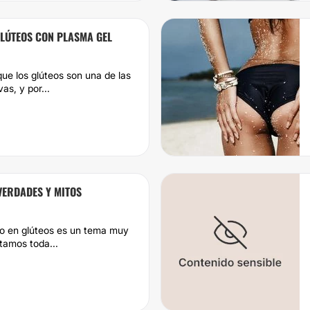
GLÚTEOS CON PLASMA GEL
e los glúteos son una de las
as, y por...
VERDADES Y MITOS
eno en glúteos es un tema muy
tamos toda...