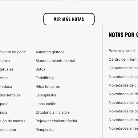
VER MÁS NOTAS
NOTAS POR 
Belleza y salud
miento de pene
Aumento glúteos
Centro de Inform
ctomia
Blanqueamiento dental
Ganadores del s
 tatuajes
Botox
Novedades de cir
oncia
Endolifting
Novedades de cir
onidasa
Hilos tensores
Novedades de de
tes dentales
Labioplastia
Novedades de me
apada
Liposucción
Novedades de od
ncia
Ortodoncia invisible
Novedades de tr
ción de mamas
Rejuvenecimiento facial
Novedades en es
odelación
Rinoplastia