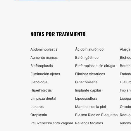
NOTAS POR TRATAMIENTO
Abdominoplastía
Ácido hialurónico
Alarga
Aumento mamas
Balón gástrico
Biche
Blefaroplastia
Blefaroplastia sin cirugía
Borrar
Eliminación ojeras
Eliminar cicatrices
Endod
Flebología
Ginecomastia
Hialur
Hiperhidrosis
Implante capilar
Implan
Limpieza dental
Lipoescultura
Lipop
Lunares
Manchas de la piel
Ortodo
Otoplastia
Plasma Rico en Plaquetas
Reduc
Rejuvenecimiento vaginal
Rellenos faciales
Rinom