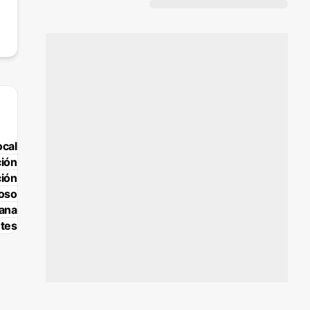
ocal
ción
ción
oso
mana
tes