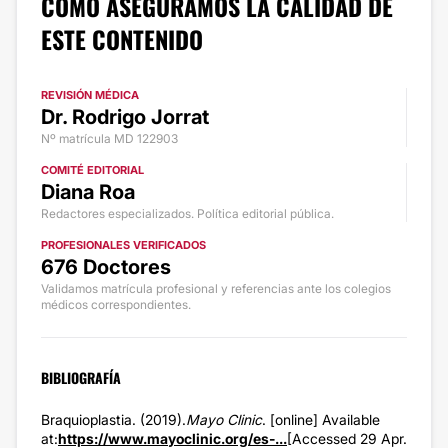
CÓMO ASEGURAMOS LA CALIDAD DE
ESTE CONTENIDO
REVISIÓN MÉDICA
Dr. Rodrigo Jorrat
Nº matrícula MD 122903
COMITÉ EDITORIAL
Diana Roa
Redactores especializados. Política editorial pública.
PROFESIONALES VERIFICADOS
676 Doctores
Validamos matrícula profesional y referencias ante los colegios
médicos correspondientes.
BIBLIOGRAFÍA
Braquioplastia. (2019).
Mayo Clinic
. [online] Available
at:
https://www.mayoclinic.org/es-...
[Accessed 29 Apr.