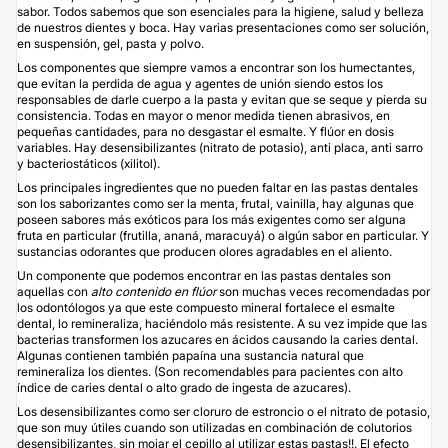
sabor. Todos sabemos que son esenciales para la higiene, salud y belleza
de nuestros dientes y boca. Hay varias presentaciones como ser solución,
en suspensión, gel, pasta y polvo.
Los componentes que siempre vamos a encontrar son los humectantes,
que evitan la perdida de agua y agentes de unión siendo estos los
responsables de darle cuerpo a la pasta y evitan que se seque y pierda su
consistencia. Todas en mayor o menor medida tienen abrasivos, en
pequeñas cantidades, para no desgastar el esmalte. Y flúor en dosis
variables. Hay desensibilizantes (nitrato de potasio), anti placa, anti sarro
y bacteriostáticos (xilitol).
Los principales ingredientes que no pueden faltar en las pastas dentales
son los saborizantes como ser la menta, frutal, vainilla, hay algunas que
poseen sabores más exóticos para los más exigentes como ser alguna
fruta en particular (frutilla, ananá, maracuyá) o algún sabor en particular. Y
sustancias odorantes que producen olores agradables en el aliento.
Un componente que podemos encontrar en las pastas dentales son
aquellas con
alto contenido en flúor
son muchas veces recomendadas por
los odontólogos ya que este compuesto mineral fortalece el esmalte
dental, lo remineraliza, haciéndolo más resistente. A su vez impide que las
bacterias transformen los azucares en ácidos causando la caries dental.
Algunas contienen también papaína una sustancia natural que
remineraliza los dientes. (Son recomendables para pacientes con alto
índice de caries dental o alto grado de ingesta de azucares).
Los desensibilizantes como ser cloruro de estroncio o el nitrato de potasio,
que son muy útiles cuando son utilizadas en combinación de colutorios
desensibilizantes, sin mojar el cepillo al utilizar estas pastas!!. El efecto