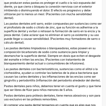
que producen estas pastas es proteger el cuello o la raíz expuesta del
diente, ya que cierra o bloquea la conexión nerviosa con el exterior
inhibiendo o disminuyendo el dolor. El efecto es progresivo y debe
utilizarse por lo menos un mes!. (Pacientes con mucha sensibilidad
dental).
Las pastas dentales anti sarro, están compuestas por sustancias como ser
el pirofostato de sodio o citrato de zinc, que su función es adherirse a la
superficie dental y evitan o retrasan la formación de sarro en la encía y la
pieza dental. Cabe aclarar que no eliminan el sarro ya existente y su uso
puede llegar a causar sensibilidad. (Pacientes muy formadores de sarro o
cálculo dental).
Las pastas dentales limpiadoras o blanqueadoras, estas poseen en su
composición bicarbonato de sodio como sustancia para limpiar y
desmanchar la superficie dental. Siempre en dosis que eviten el desgaste
del esmalte e irriten las encías. (Pacientes con tratamiento de
blanqueamiento dental actual o consumidores de infusiones).
Las pastas dentales con bacteriostáticos, sustancias como el xilitol o la
clorhexidina, ayudan a controlar las baterías de la placa bacteriana que
causan las caries dentales y las inflamaciones de las encías como ser
gingivitis y periodontitis (inflamación del periodonto alrededor del diente).
Pastas dentales para niños, debemos tener en cuenta el gusto y que tiene
que ser libres de flúor para niños menores de 5 años.
Pastas dentales para prótesis dentales, tiene menos abrasivos y son para
uso exclusivo en las prótesis removibles.
Al comprar una pasta dental tengamos en cuenta que es algo que nos