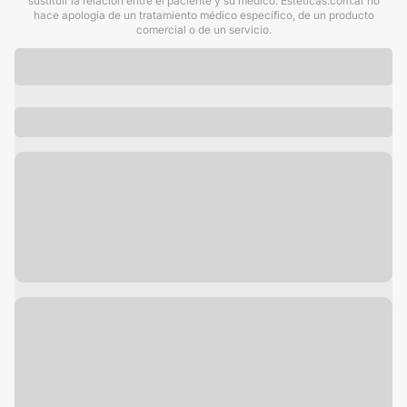
sustituir la relación entre el paciente y su médico. Esteticas.com.ar no
hace apología de un tratamiento médico específico, de un producto
comercial o de un servicio.