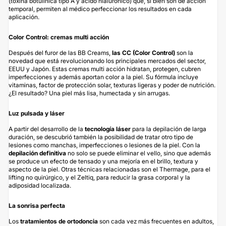
(toxina botulínica tipo A y ácido hialurónico) que, si bien son de acción
temporal, permiten al médico perfeccionar los resultados en cada
aplicación.
Color Control: cremas multi acción
Después del furor de las BB Creams,
las CC (Color Control)
son la
novedad que está revolucionando los principales mercados del sector,
EEUU y Japón. Estas cremas multi acción hidratan, protegen, cubren
imperfecciones y además aportan color a la piel. Su fórmula incluye
vitaminas, factor de protección solar, texturas ligeras y poder de nutrición.
¿El resultado? Una piel más lisa, humectada y sin arrugas.
Luz pulsada y láser
A partir del desarrollo de la
tecnología láser
para la depilación de larga
duración, se descubrió también la posibilidad de tratar otro tipo de
lesiones como manchas, imperfecciones o lesiones de la piel. Con la
depilación definitiva
no solo se puede eliminar el vello, sino que además
se produce un efecto de tensado y una mejoría en el brillo, textura y
aspecto de la piel. Otras técnicas relacionadas son el Thermage, para el
lifting no quirúrgico, y el Zeltiq, para reducir la grasa corporal y la
adiposidad localizada.
La sonrisa perfecta
Los
tratamientos de ortodoncia
son cada vez más frecuentes en adultos,