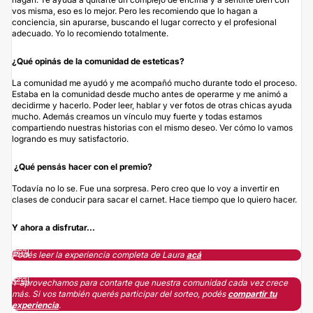
vos misma, eso es lo mejor. Pero les recomiendo que lo hagan a
conciencia, sin apurarse, buscando el lugar correcto y el profesional
adecuado. Yo lo recomiendo totalmente.
¿Qué opinás de la comunidad de esteticas?
La comunidad me ayudó y me acompañó mucho durante todo el proceso.
Estaba en la comunidad desde mucho antes de operarme y me animó a
decidirme y hacerlo. Poder leer, hablar y ver fotos de otras chicas ayuda
mucho. Además creamos un vínculo muy fuerte y todas estamos
compartiendo nuestras historias con el mismo deseo. Ver cómo lo vamos
logrando es muy satisfactorio.
¿Qué pensás hacer con el premio?
Todavía no lo se. Fue una sorpresa. Pero creo que lo voy a invertir en
clases de conducir para sacar el carnet. Hace tiempo que lo quiero hacer.
Y ahora a disfrutar...
Podés leer la experiencia completa de Laura
acá
Y aprovechamos para contarte que nuestra comunidad cada vez crece
más. Si vos también querés participar del sorteo, podés
compartir tu
experiencia
.