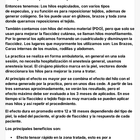
Entonces tenemos: Los hilos espiculados, con varios tipos
de especulas, y su función es para reposicionar tejidos, ademas de
generar colágeno. Se los puede usar en glúteos, brazos y toda zona
donde queramos reposiciones el tejido.
También contamos con hilos del mismo material (PDO), pero que solo se
usan para mejorar la flaccidez cutánea, se llaman hilos monofilamento.
Por lo general los aplicamos formando un cuadriculado y disminuyen la
flaccidez. Los lugares que mayormente los utilizamos son: Los Brazos,
Caras internas de los muslos, rodillas y abdomen.
La practica se realiza en forma ambulatoria, en general en una sola
sesión, no necesita hospitalización ni anestesia general, usamos
anestesia local. El cirujano plástico marca en la piel, vectores donde
direccionara los hilos para mejorar la zona a tratar.
Al principio el efecto es mayor por se combina el efecto del hilo con el
edema generado por la practica, pero en unos dias cede. A partir de las
tres semanas aproximadamente, se verán los resultado, pero el
efecto máximo debe ser evaluado a los 3 meses de aplicados. En ese
tiempo si la flaccidez o tejido flojo es muy marcada se pueden aplicar
mas hilos y así repetir el procedimiento.
El efecto dura en promedio entre 12 a 18 meses dependiendo del tipo de
piel, la edad del paciente, el grado de flaccidez y la respuesta de cada
paciente.
Los principales beneficios son:
Efecto tensor rápido en la zona tratada, esto es por a