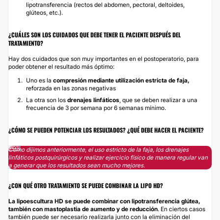
lipotransferencia (rectos del abdomen, pectoral, deltoides,
glúteos, etc.).
¿CUÁLES SON LOS CUIDADOS QUE DEBE TENER EL PACIENTE DESPUÉS DEL
TRATAMIENTO?
Hay dos cuidados que son muy importantes en el postoperatorio, para
poder obtener el resultado más óptimo:
Uno es la
compresión mediante utilización estricta de faja,
reforzada en las zonas negativas
La otra son los
drenajes linfáticos
, que se deben realizar a una
frecuencia de 3 por semana por 6 semanas mínimo.
¿CÓMO SE PUEDEN POTENCIAR LOS RESULTADOS? ¿QUÉ DEBE HACER EL PACIENTE?
Como dijimos anteriormente, el uso estricto de la faja, los drenajes
linfáticos postquirúrgicos y realizar ejercicio físico de manera regular van
a generar que los resultados sean mucho mejores.
¿CON QUÉ OTRO TRATAMIENTO SE PUEDE COMBINAR LA LIPO HD?
La lipoescultura HD se puede combinar con lipotransferencia glútea,
también con mastoplastia de aumento y de reducción
. En ciertos casos
también puede ser necesario realizarla junto con la eliminación del