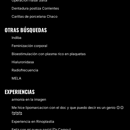
Operación nasal Salta
Dentadura postiza Corrientes
Carillas de porcelana Chaco
OTRAS BÚSQUEDAS
Indiba
Feminización corporal
Bioestimulación con plasma rico en plaquetas
Hialuronidasa
Radiofrecuencia
MELA
EXPERIENCIAS
armonia en la imagen
Me hice lipomarcacion con el doc y que puedo decir es un genio 😊😊
🥰🥰🥰
Experiencia en Rinoplastia
Feliz con mi nueva nariz! (Dr Camou)