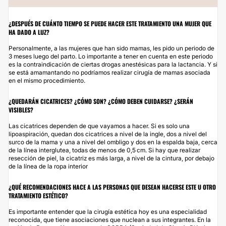
¿DESPUÉS DE CUÁNTO TIEMPO SE PUEDE HACER ESTE TRATAMIENTO UNA MUJER QUE
HA DADO A LUZ?
Personalmente, a las mujeres que han sido mamas, les pido un periodo de
3 meses luego del parto. Lo importante a tener en cuenta en este periodo
es la contraindicación de ciertas drogas anestésicas para la lactancia. Y si
se está amamantando no podríamos realizar cirugía de mamas asociada
en el mismo procedimiento.
¿QUEDARÁN CICATRICES? ¿CÓMO SON? ¿CÓMO DEBEN CUIDARSE? ¿SERÁN
VISIBLES?
Las cicatrices dependen de que vayamos a hacer. Si es solo una
lipoaspiración, quedan dos cicatrices a nivel de la ingle, dos a nivel del
surco de la mama y una a nivel del ombligo y dos en la espalda baja, cerca
de la línea interglutea, todas de menos de 0,5 cm. Si hay que realizar
resección de piel, la cicatriz es más larga, a nivel de la cintura, por debajo
de la línea de la ropa interior
¿QUÉ RECOMENDACIONES HACE A LAS PERSONAS QUE DESEAN HACERSE ESTE U OTRO
TRATAMIENTO ESTÉTICO?
Es importante entender que la cirugía estética hoy es una especialidad
reconocida, que tiene asociaciones que nuclean a sus integrantes. En la