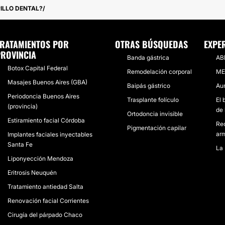
PILLO DENTAL?
TRATAMIENTOS POR
OTRAS BÚSQUEDAS
EXPE
ROVINCIA
Banda gástrica
AB
Botox Capital Federal
Remodelación corporal
ME
Masajes Buenos Aires (GBA)
Baipás gástrico
Aum
Periodoncia Buenos Aires
Trasplante folículo
El 
(provincia)
de 
Ortodoncia invisible
Estiramiento facial Córdoba
Rec
Pigmentación capilar
ar
Implantes faciales inyectables
Santa Fe
La 
Liponyección Mendoza
Eritrosis Neuquén
Tratamiento antiedad Salta
Renovación facial Corrientes
Cirugía del párpado Chaco