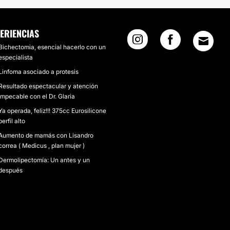
ERIENCIAS
Bichectomia, esencial hacerlo con un
especialista
Linfoma asociado a protesis
Resultado espectacular y atención
impecable con el Dr. Glaria
Ya operada, feliz!!! 375cc Eurosilicone
perfil alto
Aumento de mamás con Lisandro
correa ( Medicus , plan mujer )
Dermolipectomía: Un antes y un
después