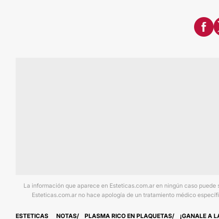
La información que aparece en Esteticas.com.ar en ningún caso puede sus
Esteticas.com.ar no hace apología de un tratamiento médico específi
ESTETICAS
NOTAS
PLASMA RICO EN PLAQUETAS
¡GANALE A L