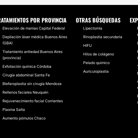
RATAMIENTOS POR PROVINCIA
OTRAS BÚSQUEDAS
EXP
Elevación de mamas Capital Federal
Lipectomía
Depilación láser médica Buenos Aires
Rinoplastia secundaria
(GBA)
HIFU
Tratamiento antiedad Buenos Aires
Hilos de colágeno
(provincia)
Pelado químico
Exfoliación química Córdoba
Auriculoplastia
Cirugía abdominal Santa Fe
Blefaroplastia sin cirugía Mendoza
Rellenos faciales Neuquén
Rejuvenecimiento facial Corrientes
Plasma Salta
Aumento pómulos Chaco