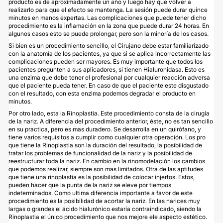
producto es de aproximadamente un año y luego hay que volver a
realizarlo para que el efecto se mantenga. La sesión puede durar quince
minutos en manos expertas. Las complicaciones que puede tener dicho
procedimiento es la inflamación en la zona que puede durar 24 horas. En
algunos casos esto se puede prolongar, pero son la minoría de los casos.
Si bien es un procedimiento sencillo, el Cirujano debe estar familiarizado
con la anatomía de los pacientes, ya que si se aplica incorrectamente las
complicaciones pueden ser mayores. Es muy importante que todos los
pacientes pregunten a sus aplicadores, si tienen Hialuronidasa. Esto es
una enzima que debe tener el profesional por cualquier reacción adversa
que el paciente pueda tener. En caso de que el paciente este disgustado
con el resultado, con esta enzima podemos degradar el producto en
minutos.
Por otro lado, esta la Rinoplastia. Este procedimiento consta de la cirugía
de la nariz. A diferencia del procedimiento anterior, éste, no es tan sencillo
en su practica, pero es mas duradero. Se desarrolla en un quirófano, y
tiene varios requisitos a cumplir como cualquier otra operación. Los pro
que tiene la Rinoplastia son la duración del resultado, la posibilidad de
tratar los problemas de funcionalidad de la nariz y la posibilidad de
reestructurar toda la nariz. En cambio en la rinomodelación los cambios
que podemos realizar, siempre son mas limitados. Otra de las aptitudes
que tiene una rinoplastia es la posibilidad de colocar injertos. Estos,
pueden hacer que la punta de la nariz se eleve por tiempos
indeterminados. Como ultima diferencia importante a favor de este
procedimiento es la posibilidad de acortar la nariz. En las narices muy
largas o grandes el ácido hialurónico estaría contraindicado, siendo la
Rinoplastia el único procedimiento que nos mejore ele aspecto estético.