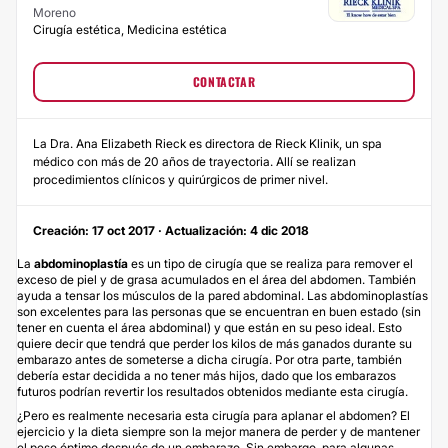
Moreno
Cirugía estética, Medicina estética
CONTACTAR
La Dra. Ana Elizabeth Rieck es directora de Rieck Klinik, un spa
médico con más de 20 años de trayectoria. Allí se realizan
procedimientos clínicos y quirúrgicos de primer nivel.
Creación: 17 oct 2017 · Actualización: 4 dic 2018
La
abdominoplastía
es un tipo de cirugía que se realiza para remover el
exceso de piel y de grasa acumulados en el área del abdomen. También
ayuda a tensar los músculos de la pared abdominal. Las abdominoplastías
son excelentes para las personas que se encuentran en buen estado (sin
tener en cuenta el área abdominal) y que están en su peso ideal. Esto
quiere decir que tendrá que perder los kilos de más ganados durante su
embarazo antes de someterse a dicha cirugía. Por otra parte, también
debería estar decidida a no tener más hijos, dado que los embarazos
futuros podrían revertir los resultados obtenidos mediante esta cirugía.
¿Pero es realmente necesaria esta cirugía para aplanar el abdomen? El
ejercicio y la dieta siempre son la mejor manera de perder y de mantener
el peso óptimo después de un embarazo. Sin embargo, para algunas