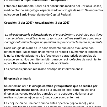
Estética & Reparadora Nasal es el consultorio médico del Dr Pablo Cesca,
médico otorinolaringologo, especializado en cirugía de nariz. Se encuentra
ubicado en Barrio Norte, dentro de Capital Federal.
Creación: 3 abr 2017 · Actualización: 3 abr 2017
La
cirugía de nariz
o
Rinoplastia
es el procedimiento quirúrgico que tiene
como objetivo modificar la nariz, tanto por motivos estéticos como para
corregir deformidades que no permiten respirar correctamente al paciente.
Cada Cirugía de Nariz es un caso diferente que debe evaluarse con
detenimiento. No se trata únicamente de reducir o aumentar el tamaño de
la nariz, sino de adaptarlo a las facciones y características propias de
cada persona. Nos permite también para corregir defectos de nacimiento
o para Reconstruir la Nariz en caso de accidente.
Las personas pueden realizarse dos tipo de intervenciones:
Rinoplastía primaria
Se denomina así a la
cirugía estética y respiratoria que se realiza por
primera vez en una nariz
. Esta es la situación ideal para realizar una
rinoplastia, ya que todos los cambios en la estructura de la nariz se
realizan sobre un tejido sano (nunca operado o enfermo).
La conjunción de una nariz nunca antes operada (tejido sano) y una
adecuada técnica operatoria, se combinan y permiten lograr un resultado