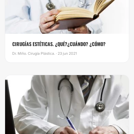
CIRUGÍAS ESTÉTICAS. ¿QUÉ?¿CUÁNDO? ¿CÓMO?
Dr. Miño. Cirugía Plástica. · 23 jun 2021